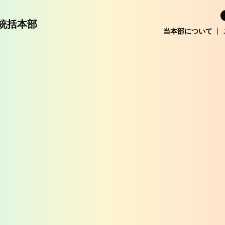
統括本部
当本部について