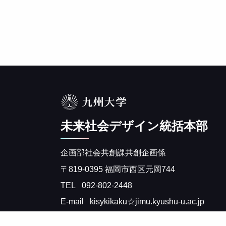
未来社会デザイン統括本部
企画部社会共創課共創企画係
〒819-0395 福岡市西区元岡744
TEL
092-802-2448
E-mail
kisykikaku☆jimu.kyushu-u.ac.jp
（☆を@に変えてご連絡ください。）